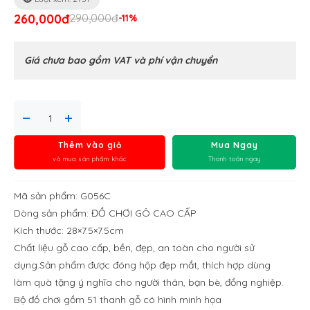
260,000đ
290,000đ
-11%
Giá chưa bao gồm VAT và phí vận chuyển
Thêm vào giỏ
Mua Ngay
và mua sản phẩm khác
Thanh toán ngay
Mã sản phẩm: G056C
Dòng sản phẩm: ĐỒ CHƠI GÔ CAO CẤP
Kích thước: 28×7.5×7.5cm
Chất liệu gỗ cao cấp, bền, đẹp, an toàn cho người sử
dụng.Sản phẩm được đóng hộp đẹp mắt, thích hợp dùng
làm quà tặng ý nghĩa cho người thân, bạn bè, đồng nghiệp.
Bộ đồ chơi gồm 51 thanh gỗ có hình minh họa