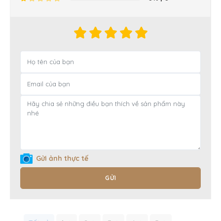
Gửi ảnh thực tế
GỬI