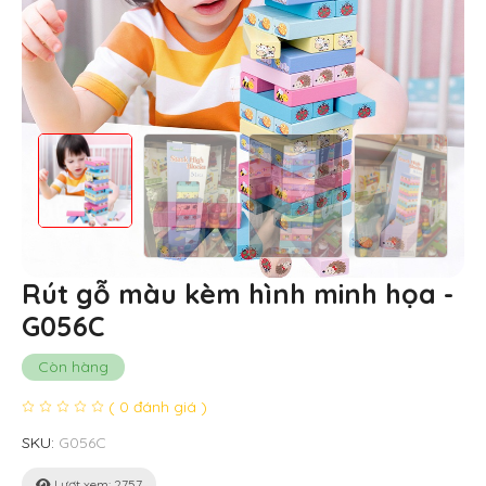
Rút gỗ màu kèm hình minh họa -
G056C
Còn hàng
( 0 đánh giá )
SKU:
G056C
Lượt xem: 2757