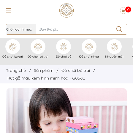
0
Đồ chơi bé gái
Đồ chơi bé trai
Đồ chơi gỗ
Đồ chơi nhựa
Khuyến mãi
Trang chủ
/
Sản phẩm
/
Đồ chơi bé trai
/
Rút gỗ màu kèm hình minh họa - G056C