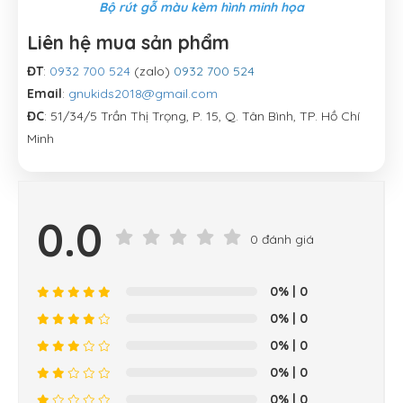
Bộ rút gỗ màu kèm hình minh họa
Liên hệ mua sản phẩm
ĐT
:
0932 700 524
(zalo)
0932 700 524
Email
:
gnukids2018@gmail.com
ĐC
: 51/34/5 Trần Thị Trọng, P. 15, Q. Tân Bình, TP. Hồ Chí
Minh
0.0
0 đánh giá
0%
| 0
0%
| 0
0%
| 0
0%
| 0
0%
| 0