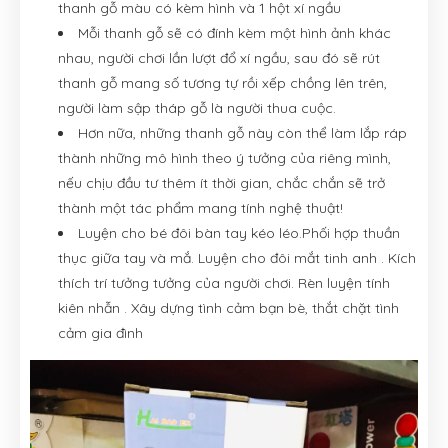
thanh gỗ màu có kèm hình và 1 hột xí ngầu
Mỗi thanh gỗ sẽ có đính kèm một hình ảnh khác
nhau, người chơi lần lượt đổ xí ngầu, sau đó sẽ rút
thanh gỗ mang số tương tự rồi xếp chồng lên trên,
người làm sập tháp gỗ là người thua cuộc.
Hơn nữa, những thanh gỗ này còn thể làm lắp ráp
thành những mô hình theo ý tưởng của riêng mình,
nếu chịu đầu tư thêm ít thời gian, chắc chắn sẽ trở
thành một tác phẩm mang tính nghệ thuật!
Luyện cho bé đôi bàn tay kéo léo.Phối hợp thuần
thục giữa tay và mắ. Luyện cho đôi mắt tinh anh . Kích
thích trí tưởng tưởng của người chơi. Rèn luyện tính
kiên nhẫn . Xây dựng tình cảm bạn bè, thắt chặt tình
cảm gia đình