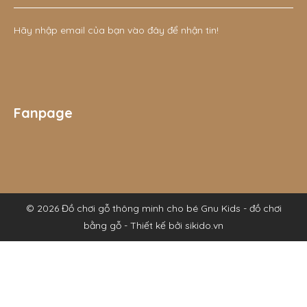
Hãy nhập email của bạn vào đây để nhận tin!
Fanpage
© 2026 Đồ chơi gỗ thông minh cho bé Gnu Kids - đồ chơi
bằng gỗ - Thiết kế bởi sikido.vn