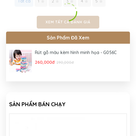
Tất cả
1
2
3
4
5
XEM TẤT CẢ ĐÁNH GIÁ
Sản Phẩm Đã Xem
Rút gỗ màu kèm hình minh họa - G056C
260,000đ
290,000đ
SẢN PHẨM BÁN CHẠY