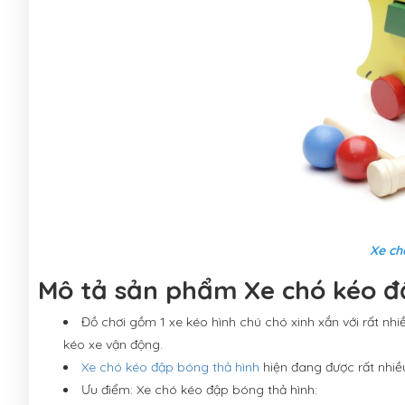
Xe ch
Mô tả sản phẩm Xe chó kéo đ
Đồ chơi gồm 1 xe kéo hình chú chó xinh xắn với rất nhi
kéo xe vận động.
Xe chó kéo đập bóng thả hình
hiện đang được rất nhiều
Ưu điểm: Xe chó kéo đập bóng thả hình: