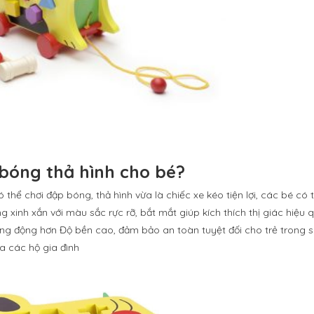
bóng thả hình cho bé?
 thể chơi đập bóng, thả hình vừa là chiếc xe kéo tiện lợi, các bé có 
xinh xắn với màu sắc rực rỡ, bắt mắt giúp kích thích thị giác hiệu q
ng động hơn Độ bền cao, đảm bảo an toàn tuyệt đối cho trẻ trong 
a các hộ gia đình