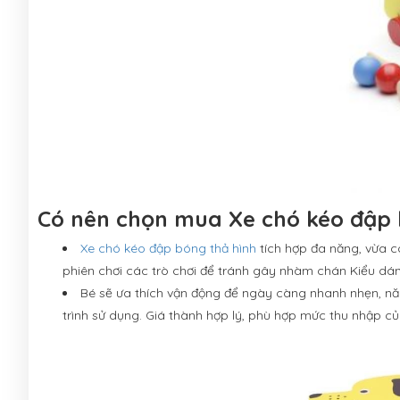
Có nên chọn mua Xe chó kéo đập 
Xe chó kéo đập bóng thả hình
tích hợp đa năng, vừa có
phiên chơi các trò chơi để tránh gây nhàm chán Kiểu dáng 
Bé sẽ ưa thích vận động để ngày càng nhanh nhẹn, nă
trình sử dụng. Giá thành hợp lý, phù hợp mức thu nhập củ