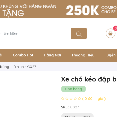
0
ãi
Combo Hot
Hàng Mới
Thương Hiệu
Tuyển 
bóng thả hình - G027
Xe chó kéo đập b
Còn hàng
( 0 đánh giá )
SKU:
G027