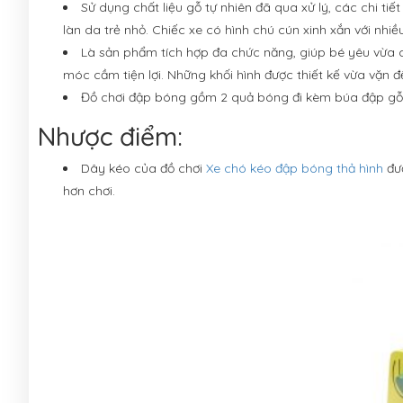
Sử dụng chất liệu gỗ tự nhiên đã qua xử lý, các chi t
làn da trẻ nhỏ. Chiếc xe có hình chú cún xinh xắn với nhiều
Là sản phẩm tích hợp đa chức năng, giúp bé yêu vừa c
móc cầm tiện lợi. Những khối hình được thiết kế vừa vặn
Đồ chơi đập bóng gồm 2 quả bóng đi kèm búa đập gỗ v
Nhược điểm:
Dây kéo của đồ chơi
Xe chó kéo đập bóng thả hình
đượ
hơn chơi.