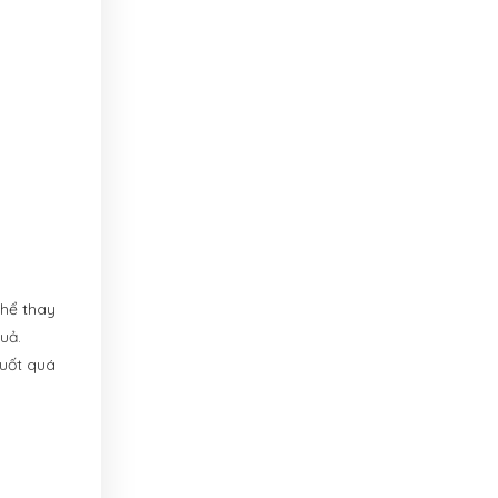
thể thay
uả.
suốt quá