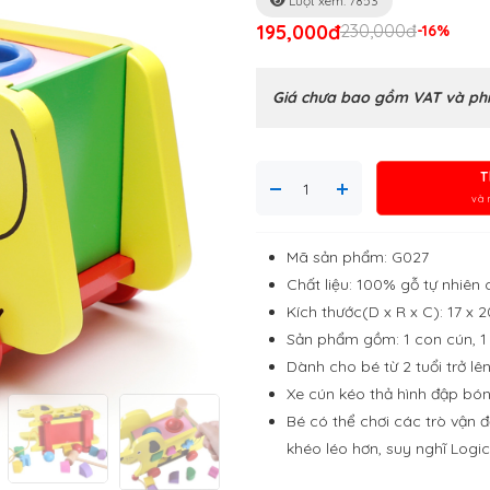
Lượt xem: 7853
195,000đ
230,000đ
-16%
Giá chưa bao gồm VAT và phí
T
và 
Mã sản phẩm: G027
Chất liệu: 100% gỗ tự nhiên
Kích thước(D x R x C): 17 x 2
Sản phẩm gồm: 1 con cún, 1 b
Dành cho bé từ 2 tuổi trở lê
Xe cún kéo thả hình đập bóng
Bé có thể chơi các trò vận 
khéo léo hơn, suy nghĩ Logic