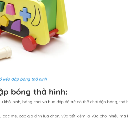
ó kéo đập bóng thả hình
ập bóng thả hình:
ều khối hình, bóng chơi và búa đập để trẻ có thể chơi đập bóng, thả 
 các mẹ, các gia đình lựa chon, vừa tiết kiệm lại vừa chơi nhiều m