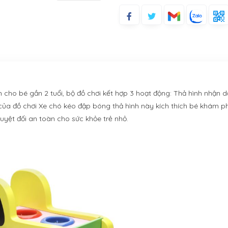
 cho bé gần 2 tuổi, bộ đồ chơi kết hợp 3 hoạt động: Thả hình nhận d
của đồ chơi Xe chó kéo đập bóng thả hình này kích thích bé khám ph
 tuyệt đối an toàn cho sức khỏe trẻ nhỏ.