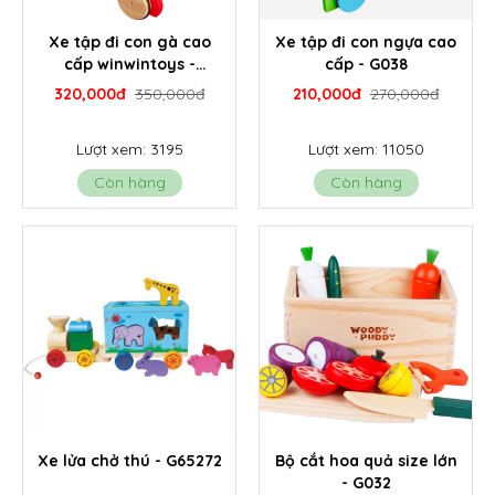
Xe tập đi con gà cao
Xe tập đi con ngựa cao
cấp winwintoys -
cấp - G038
G60012K
320,000đ
350,000đ
210,000đ
270,000đ
Lượt xem: 3195
Lượt xem: 11050
Còn hàng
Còn hàng
Xe lửa chở thú - G65272
Bộ cắt hoa quả size lớn
- G032