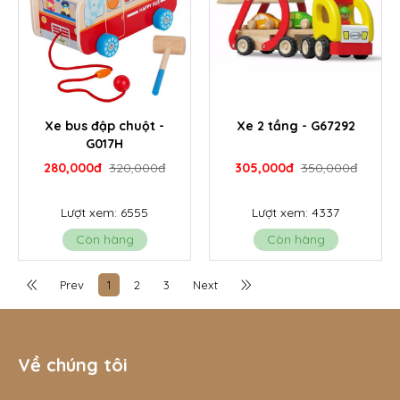
Xe bus đập chuột -
Xe 2 tầng - G67292
G017H
280,000đ
320,000đ
305,000đ
350,000đ
Lượt xem: 6555
Lượt xem: 4337
Còn hàng
Còn hàng
Prev
1
2
3
Next
Về chúng tôi