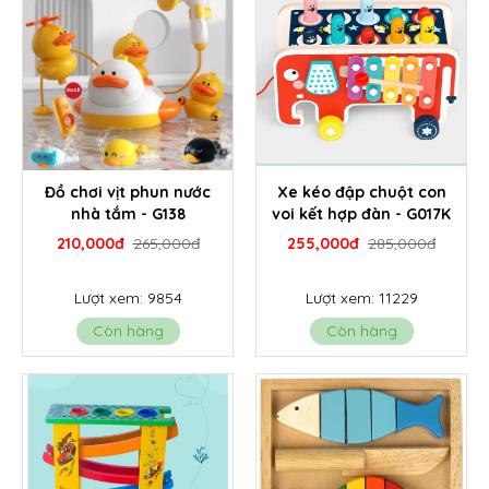
Đồ chơi vịt phun nước
Xe kéo đập chuột con
nhà tắm - G138
voi kết hợp đàn - G017K
210,000đ
265,000đ
255,000đ
285,000đ
Lượt xem: 9854
Lượt xem: 11229
Còn hàng
Còn hàng