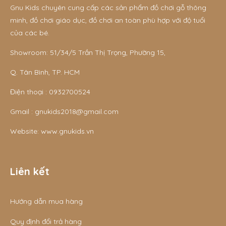
Gnu Kids chuyên cung cấp các sản phẩm đồ chơi gỗ thông
minh, đồ chơi giáo dục, đồ chơi an toàn phù hợp với độ tuổi
của các bé.
Showroom: 51/34/5 Trần Thị Trọng, Phường 15,
Q. Tân Bình, TP. HCM
Điện thoại :
0932700524
Gmail :
gnukids2018@gmail.com
Website:
www.gnukids.vn
Liên kết
Hướng dẫn mua hàng
Quy định đổi trả hàng