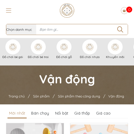
0
Đồ chơi bé gái
Đồ chơi bé trai
Đồ chơi gỗ
Đồ chơi nhựa
Khuyến mãi
Vận động
/
/
/
Trang chủ
Sản phẩm
Sản phẩm theo công dụng
Vận động
Mới nhất
Bán chạy
Nổi bật
Giá thấp
Giá cao