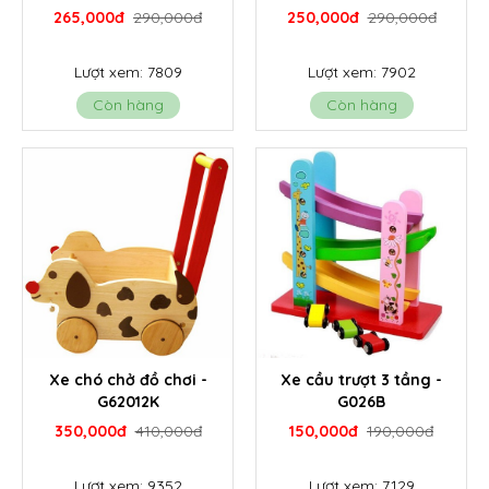
265,000đ
290,000đ
250,000đ
290,000đ
Lượt xem: 7809
Lượt xem: 7902
Còn hàng
Còn hàng
Xe chó chở đồ chơi -
Xe cầu trượt 3 tầng -
G62012K
G026B
350,000đ
410,000đ
150,000đ
190,000đ
Lượt xem: 9352
Lượt xem: 7129