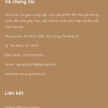
Về chúng tôi
Gnu Kids chuyên cung cấp các sản phẩm đồ chơi gỗ thông
minh, đồ chơi giáo dục, đồ chơi an toàn phù hợp với độ tuổi
của các bé.
Showroom: 51/34/5 Trần Thị Trọng, Phường 15,
Q. Tân Bình, TP. HCM
Điện thoại :
0932700524
Gmail :
gnukids2018@gmail.com
Website:
www.gnukids.vn
Liên kết
Hướng dẫn mua hàng