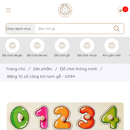
0
Đồ chơi bé gái
Đồ chơi bé trai
Đồ chơi gỗ
Đồ chơi nhựa
Khuyến mãi
Trang chủ
/
Sản phẩm
/
Đồ chơi thông minh
/
Bảng 10 số cộng trừ núm gỗ - G094