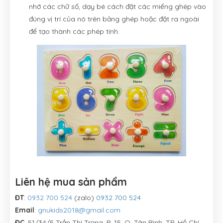
nhớ các chữ số, dạy bé cách đặt các miếng ghép vào
đúng vị trí của nó trên bảng ghép hoặc đặt ra ngoài
để tạo thành các phép tính.
Liên hệ mua sản phẩm
ĐT
:
0932 700 524
(zalo)
0932 700 524
Email
:
gnukids2018@gmail.com
ĐC
: 51/34/5 Trần Thị Trọng, P. 15, Q. Tân Bình, TP. Hồ Chí