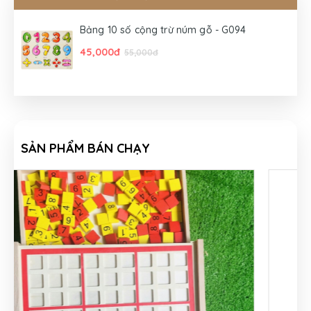
Bảng 10 số cộng trừ núm gỗ - G094
45,000đ
55,000đ
SẢN PHẨM BÁN CHẠY