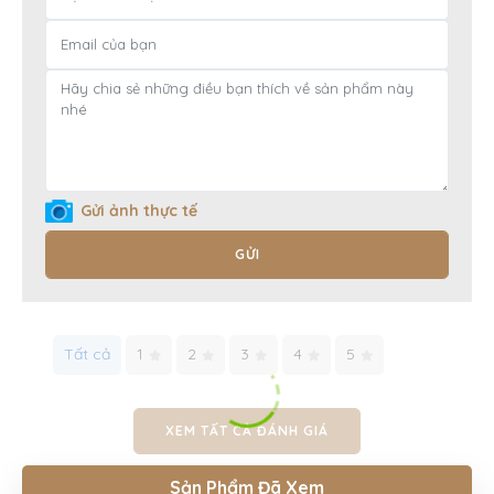
Gửi ảnh thực tế
GỬI
Tất cả
1
2
3
4
5
XEM TẤT CẢ ĐÁNH GIÁ
Sản Phẩm Đã Xem