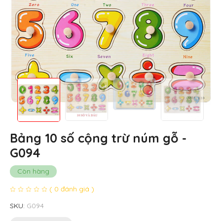
Bảng 10 số cộng trừ núm gỗ -
G094
Còn hàng
( 0 đánh giá )
SKU:
G094