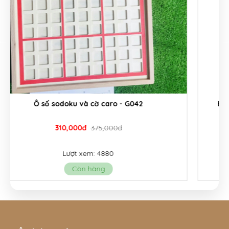
Bộ đồ chơi bác sĩ nha khoa bằng gỗ - G083A
285,000đ
330,000đ
Lượt xem: 11434
Còn hàng