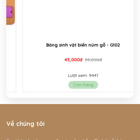
Bảng sinh vật biển núm gỗ - G102
45,000đ
55,000đ
Lượt xem: 9441
Còn hàng
Về chúng tôi