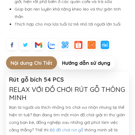
giới, hiện rất phổ biến ở các quán cafe và trà sữa.
Giúp bạn rèn luyện khả năng khéo léo và thư giãn tinh
thần.
Thích hợp cho mọi lứa tuổi từ trẻ nhỏ tới người lớn tuổi
Nội dung Chi Tiết
Hướng dẫn sử dụng
Rút gỗ bích 54 PCS
RELAX VỚI ĐỒ CHƠI RÚT GỖ THÔNG
MINH
Bạn là người ưa thích những trò chơi vui nhộn nhưng lại thể
hiện trí tuệ? Bạn đang tìm một món đồ chơi giải trí thư giãn
cùng bạn bè, đồng nghiệp sau những giờ phút làm việc
căng thẳng? Thế thì
Bộ đồ chơi rút gỗ
thông minh sẽ là