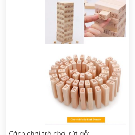
Cách chơi trò chơi rút gỗ: