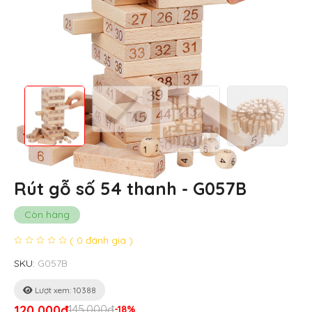
Rút gỗ số 54 thanh - G057B
Còn hàng
( 0 đánh giá )
SKU:
G057B
Lượt xem: 10388
120,000đ
145,000đ
-18%