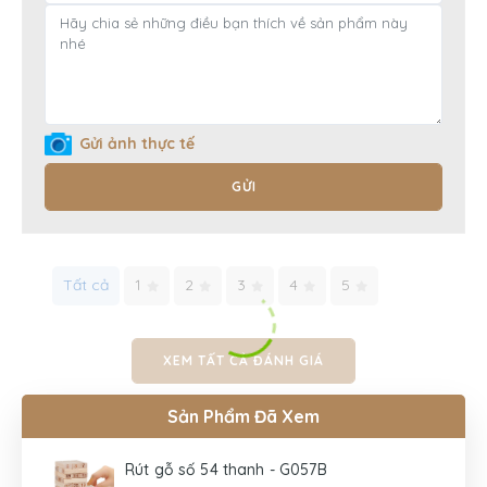
Gửi ảnh thực tế
GỬI
Tất cả
1
2
3
4
5
XEM TẤT CẢ ĐÁNH GIÁ
Sản Phẩm Đã Xem
Rút gỗ số 54 thanh - G057B