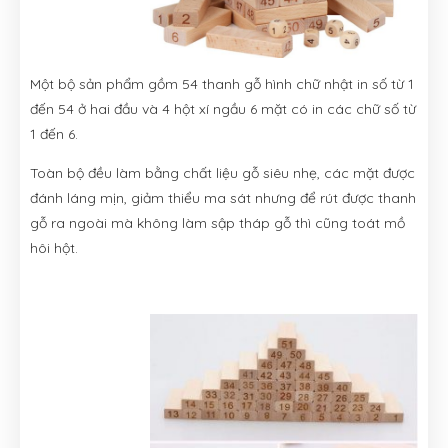
Một bộ sản phẩm gồm 54 thanh gỗ hình chữ nhật in số từ 1
đến 54 ở hai đầu và 4 hột xí ngầu 6 mặt có in các chữ số từ
1 đến 6.
Toàn bộ đều làm bằng chất liệu gỗ siêu nhẹ, các mặt được
đánh láng mịn, giảm thiểu ma sát nhưng để rút được thanh
gỗ ra ngoài mà không làm sập tháp gỗ thì cũng toát mồ
hôi hột.