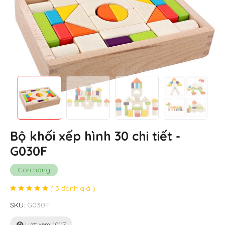
Bộ khối xếp hình 30 chi tiết -
G030F
Còn hàng
( 3 đánh giá )
SKU:
G030F
Lượt xem: 10117