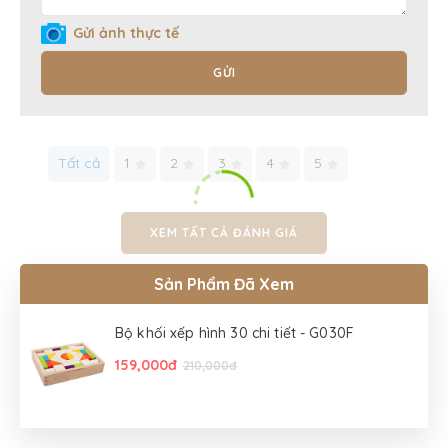
Gửi ảnh thực tế
GỬI
Tất cả
1
2
3
4
5
XEM TẤT CẢ ĐÁNH GIÁ
Sản Phẩm Đã Xem
Bộ khối xếp hình 30 chi tiết - G030F
159,000đ
210,000đ