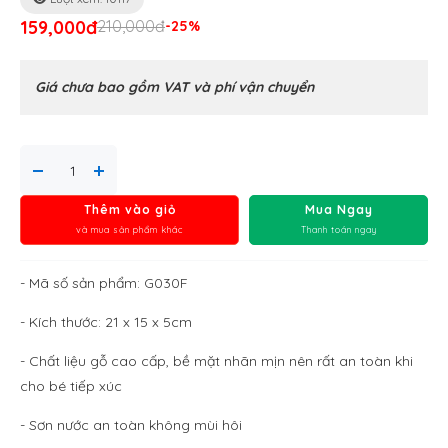
159,000đ
210,000đ
-25%
Giá chưa bao gồm VAT và phí vận chuyển
Thêm vào giỏ
Mua Ngay
và mua sản phẩm khác
Thanh toán ngay
- Mã số sản phẩm: G030F
- Kích thước: 21 x 15 x 5cm
- Chất liệu gỗ cao cấp, bề mặt nhãn mịn nên rất an toàn khi
cho bé tiếp xúc
- Sơn nước an toàn không mùi hôi