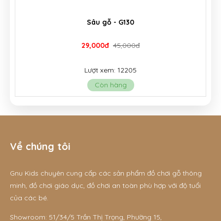
Sâu gỗ - G130
29,000đ
45,000đ
Lượt xem: 12205
Còn hàng
Về chúng tôi
Gnu Kids chuyên cung cấp các sản phẩm đồ chơi gỗ thông
minh, đồ chơi giáo dục, đồ chơi an toàn phù hợp với độ tuổi
của các bé.
Showroom: 51/34/5 Trần Thị Trọng, Phường 15,