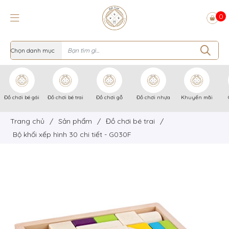
0
Đồ chơi bé gái
Đồ chơi bé trai
Đồ chơi gỗ
Đồ chơi nhựa
Khuyến mãi
Trang chủ
/
Sản phẩm
/
Đồ chơi bé trai
/
Bộ khối xếp hình 30 chi tiết - G030F