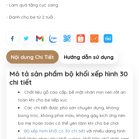
- Làm quà tặng cực sang
- Dành cho bé từ 2 tuổi
Nội dung Chi Tiết
Hướng dẫn sử dụng
Mô tả sản phẩm bộ khối xếp hình 30
chi tiết
Chất liệu gỗ cao cấp, bề mặt nhãn mịn nên rất an
toàn khi cho bé tiếp xúc.
Các chi tiết được phủ sơn chuyên dụng, không
bong tróc, không phai màu, không gây kích ứng nên
ba mẹ hoàn toàn có thể yên tâm khi cho bé chơi
Bộ xếp hình khối có 30 chi tiết
với nhiều dạng hình
khối khác nhau như khối vuông, khối hộp chữ nhật, tam