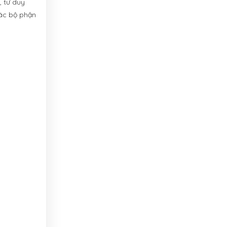
, tư duy
Các bộ phận