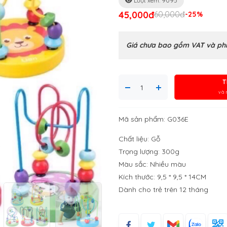
Lượt xem: 9095
45,000đ
60,000đ
-25%
Giá chưa bao gồm VAT và phí
T
và 
Mã sản phẩm: G036E
Chất liệu: Gỗ
Trọng lượng: 300g
Màu sắc: Nhiều màu
Kích thước: 9,5 * 9,5 * 14CM
Dành cho trẻ trên 12 tháng