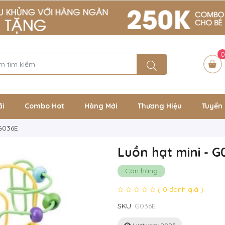
0
ãi
Combo Hot
Hàng Mới
Thương Hiệu
Tuyển 
 G036E
Luồn hạt mini - G
Còn hàng
( 0 đánh giá )
SKU:
G036E