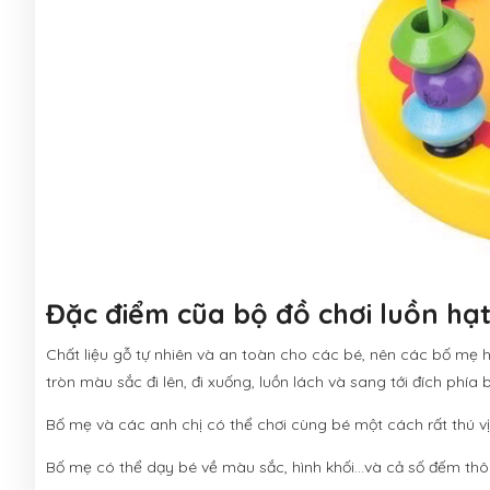
Đặc điểm cũa bộ đồ chơi luồn hạt
Chất liệu gỗ tự nhiên và an toàn cho các bé, nên các bố mẹ 
tròn màu sắc đi lên, đi xuống, luồn lách và sang tới đích phía b
Bố mẹ và các anh chị có thể chơi cùng bé một cách rất thú vị!
Bố mẹ có thể dạy bé về màu sắc, hình khối...và cả số đếm th