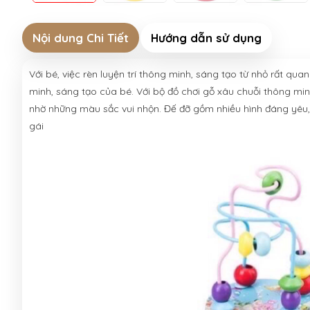
Nội dung Chi Tiết
Hướng dẫn sử dụng
Với bé, việc rèn luyện trí thông minh, sáng tạo từ nhỏ rất qua
minh, sáng tạo của bé. Với bộ đồ chơi gỗ xâu chuỗi thông minh
nhờ những màu sắc vui nhộn. Đế đỡ gồm nhiều hình đáng yêu, 
gái