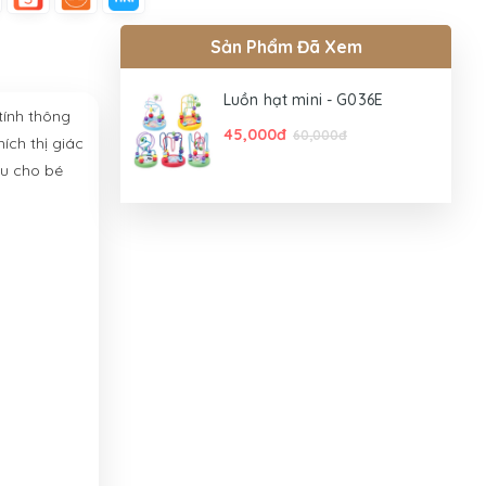
Sản Phẩm Đã Xem
Luồn hạt mini - G036E
tính thông
45,000đ
60,000đ
ích thị giác
êu cho bé