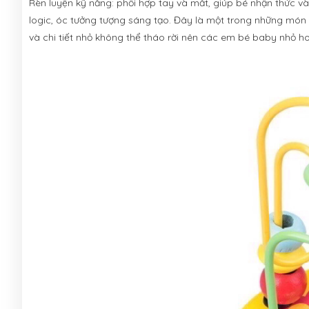
Rèn luyện kỹ năng: phối hợp tay và mắt, giúp bé nhận thức và 
logic, óc tưởng tượng sáng tạo. Đây là một trong những món
và chi tiết nhỏ không thể tháo rời nên các em bé baby nhỏ h