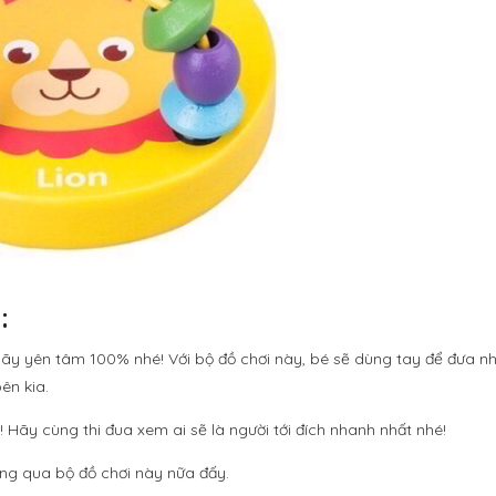
:
hãy yên tâm 100% nhé! Với bộ đồ chơi này, bé sẽ dùng tay để đưa n
ên kia.
 Hãy cùng thi đua xem ai sẽ là người tới đích nhanh nhất nhé!
ông qua bộ đồ chơi này nữa đấy.