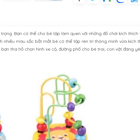
n trọng. Bạn có thể cho bé tập làm quen với những đồ chơi kích thích 
 nhiều màu sắc bắt mắt bé có thể tập rèn trí thông minh vừa kích th
bạn tha hồ chọn hình xe cộ, đường phố cho bé trai, con vật đáng y