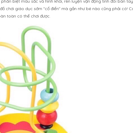
phân biệt màu sắc và hình khối, rèn luyện vận động tinh đôi bàn tay
 đồ chơi giáo dục sớm "cổ điển" mà gần như bé nào cũng phải có! 
oàn toàn có thể chơi được.