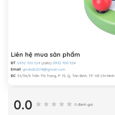
Liên hệ mua sản phẩm
ĐT
:
0932 700 524
(zalo)
0932 700 524
Email
:
gnukids2018@gmail.com
ĐC
: 51/34/5 Trần Thị Trọng, P. 15, Q. Tân Bình, TP. Hồ Chí Minh
0.0
0 đánh giá