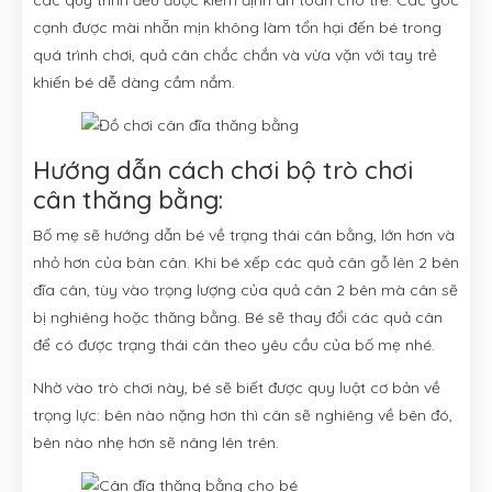
cạnh được mài nhẵn mịn không làm tổn hại đến bé trong
quá trình chơi, quả cân chắc chắn và vừa vặn với tay trẻ
khiến bé dễ dàng cầm nắm.
Hướng dẫn cách chơi bộ trò chơi
cân thăng bằng:
Bố mẹ sẽ hướng dẫn bé về trạng thái cân bằng, lớn hơn và
nhỏ hơn của bàn cân. Khi bé xếp các quả cân gỗ lên 2 bên
đĩa cân, tùy vào trọng lượng của quả cân 2 bên mà cân sẽ
bị nghiêng hoặc thăng bằng. Bé sẽ thay đổi các quả cân
để có được trạng thái cân theo yêu cầu của bố mẹ nhé.
Nhờ vào trò chơi này, bé sẽ biết được quy luật cơ bản về
trọng lực: bên nào nặng hơn thì cân sẽ nghiêng về bên đó,
bên nào nhẹ hơn sẽ nâng lên trên.