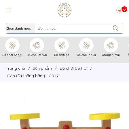
0
Đồ chơi bé gái
Đồ chơi bé trai
Đồ chơi gỗ
Đồ chơi nhựa
Khuyến mãi
Trang chủ
/
Sản phẩm
/
Đồ chơi bé trai
/
Cân đĩa thăng bằng - G047