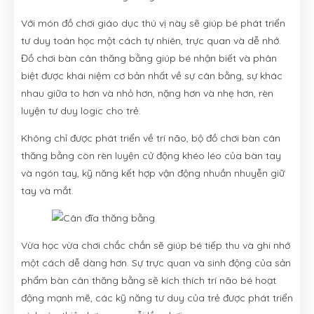
Với món đồ chơi giáo dục thú vị này sẽ giúp bé phát triển
tư duy toán học một cách tự nhiên, trực quan và dễ nhớ.
Đồ chơi bàn cân thăng bằng giúp bé nhận biết và phân
biệt được khái niệm cơ bản nhất về sự cân bằng, sự khác
nhau giữa to hơn và nhỏ hơn, nặng hơn và nhẹ hơn, rèn
luyện tư duy logic cho trẻ.
Không chỉ được phát triển về trí não, bộ đồ chơi bàn cân
thăng bằng còn rèn luyện cử động khéo léo của bàn tay
và ngón tay, kỹ năng kết hợp vận động nhuần nhuyễn giữ
tay và mắt.
Vừa học vừa chơi chắc chắn sẽ giúp bé tiếp thu và ghi nhớ
một cách dễ dàng hơn. Sự trực quan và sinh động của sản
phẩm bàn cân thăng bằng sẽ kích thích trí não bé hoạt
động mạnh mẽ, các kỹ năng tư duy của trẻ được phát triển