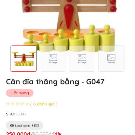
Cân đĩa thăng bằng - G047
Hết hàng
( 0 đánh giá )
SKU:
G047
Lượt xem: 8133
250,000đ
290,000đ
-14%