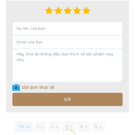
Gửi ảnh thực tế
GỬI
Tất cả
1
2
3
4
5