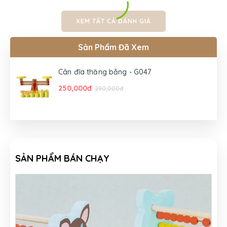
XEM TẤT CẢ ĐÁNH GIÁ
Sản Phẩm Đã Xem
Cân đĩa thăng bằng - G047
250,000đ
290,000đ
SẢN PHẨM BÁN CHẠY