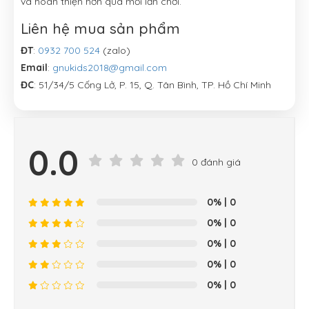
và hoàn thiện hơn qua mỗi lần chơi.
Liên hệ mua sản phẩm
ĐT
:
0932 700 524
(zalo)
Email
:
gnukids2018@gmail.com
ĐC
: 51/34/5 Cống Lở, P. 15, Q. Tân Bình, TP. Hồ Chí Minh
0.0
0 đánh giá
0%
| 0
0%
| 0
0%
| 0
0%
| 0
0%
| 0