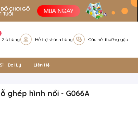
Giỏ hàng
Hỗ trợ khách hàng
Câu hỏi thường gặp
Sỉ - Đại Lý
Liên Hệ
ỗ ghép hình nổi - G066A