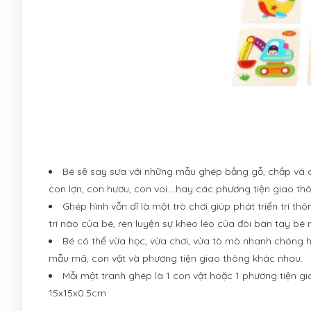
Bé sẽ say sưa với những mẫu ghép bằng gỗ, chắp vá c
con lợn, con hươu, con voi….hay các phương tiện giao th
Ghép hình vỗn dĩ là một trò chơi giúp phát triển trí t
trí não của bé, rèn luyện sự khéo léo của đôi bàn tay bé
Bé có thể vừa học, vừa chơi, vừa tò mò nhanh chóng 
mẫu mã, con vật và phương tiện giao thông khác nhau.
Mỗi một tranh ghép là 1 con vật hoặc 1 phương tiện 
15x15x0.5cm