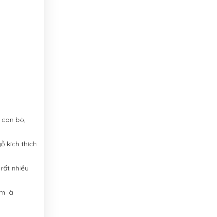
 con bò,
ỗ kích thích
rất nhiều
m là