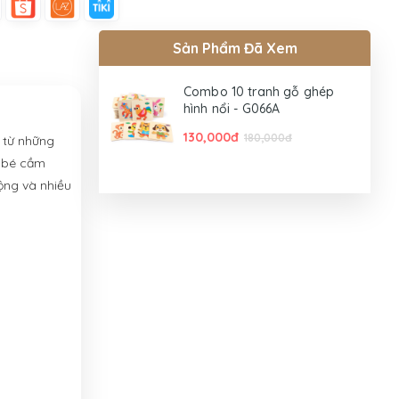
Sản Phẩm Đã Xem
Combo 10 tranh gỗ ghép
hình nổi - G066A
130,000đ
180,000đ
o từ những
o bé cầm
ộng và nhiều