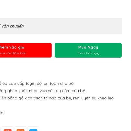
 vận chuyển
hêm vào giỏ
Mua Ngay
mua sản phẩm khác
Thanh toán ngay
 ép cao cấp tuyệt đối an toàn cho bé
ếng ghép khác nhau vừa với tay cầm của bé
ện bằng gỗ kích thích trí não của bé, rèn luyện sự khéo léo
 cm