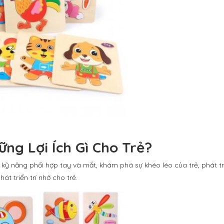
ng Lợi Ích Gì Cho Trẻ?
n kỹ năng phối hợp tay và mắt, khám phá sự khéo léo của trẻ, phát t
át triển trí nhớ cho trẻ.