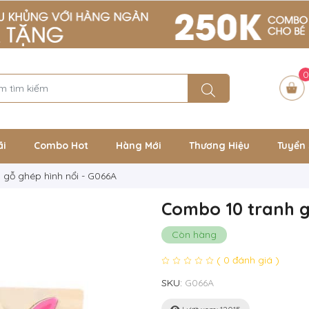
0
ãi
Combo Hot
Hàng Mới
Thương Hiệu
Tuyển 
gỗ ghép hình nổi - G066A
Combo 10 tranh g
Còn hàng
( 0 đánh giá )
SKU:
G066A