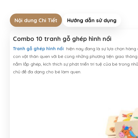
Nội dung Chi Tiết
Hướng dẫn sử dụng
Combo 10 tranh gỗ ghép hình nổi
Tranh gỗ ghép hình nổi
hiện nay đang là sự lựa chọn hàng 
con vật thân quen với bé cùng những phương tiện giao thông
nắm lắp ghép, kích thích sự phát triển trí tuệ của bé trong n
chủ đề đa dạng cho bé làm quen.