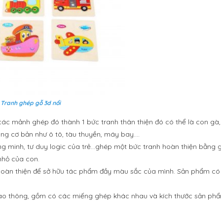
Tranh ghép gỗ 3d nổi
ác mảnh ghép đó thành 1 bức tranh thân thiện đó có thể là con gà,
ông cơ bản như ô tô, tàu thuyền, máy bay….
hông minh, tư duy logic của trẻ…ghép một bức tranh hoàn thiện bằng g
 nhỏ của con.
hoàn thiện để sở hữu tác phẩm đầy màu sắc của mình. Sản phẩm có 
giao thông, gồm có các miếng ghép khác nhau và kích thước sản phẩ