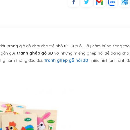
đầu trong giỏ đồ chơi cho trẻ nhỏ từ 1-4 tuổi. Lấy cảm hứng sáng tạ
 gần gũi,
tranh ghép gỗ 3D
với những miếng ghép nổi dễ dàng ch
hững năm tháng đầu đời.
Tranh ghép gỗ nổi 3D
nhiều hình ảnh sinh đ