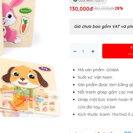
Lượt xem: 12015
130,000đ
180,000đ
-28%
Giá chưa bao gồm VAT và phí
T
và 
Mã sản phẩm: G066A
Xuất xứ: Việt Nam
Sản phẩm được làm bằng gỗ
Mỗi tranh ghép gồm các mi
Ghép một bức tranh hoàn thi
của đôi tay của bé
Kích thước tranh: 15x15x0.5