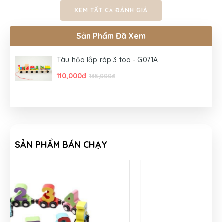
XEM TẤT CẢ ĐÁNH GIÁ
Sản Phẩm Đã Xem
Tàu hỏa lắp ráp 3 toa - G071A
110,000đ
135,000đ
SẢN PHẨM BÁN CHẠY