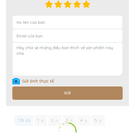
Gửi ảnh thực tế
GỬI
Tất cả
1
2
3
4
5