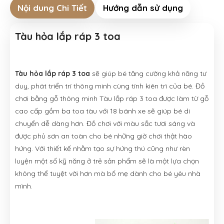
Nội dung Chi Tiết
Hướng dẫn sử dụng
Tàu hỏa lắp ráp 3 toa
Tàu hỏa lắp ráp 3 toa
sẽ giúp bé tăng cường khả năng tư
duy, phát triển trí thông minh cùng tính kiên trì của bé. Đồ
chơi bằng gỗ thông minh Tàu lắp ráp 3 toa được làm từ gỗ
cao cấp gồm ba toa tàu với 18 bánh xe sẽ giúp bé di
chuyển dễ dàng hơn. Đồ chơi với màu sắc tươi sáng và
được phủ sơn an toàn cho bé những giờ chơi thật hào
hứng. Với thiết kế nhằm tạo sự hứng thú cũng như rèn
luyện một số kỹ năng ở trẻ sản phẩm sẽ là một lựa chọn
không thể tuyệt vời hơn mà bố mẹ dành cho bé yêu nhà
mình.