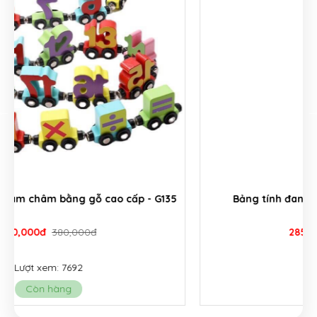
Bảng tính đan năng con cáo xanh - G018C
285,000đ
330,000đ
Lượt xem: 6657
Còn hàng