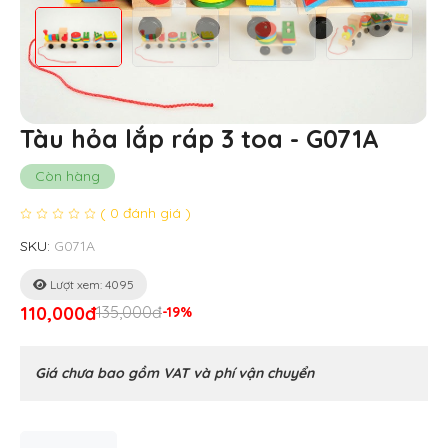
Tàu hỏa lắp ráp 3 toa - G071A
Còn hàng
( 0 đánh giá )
SKU:
G071A
Lượt xem: 4095
110,000đ
135,000đ
-19%
Giá chưa bao gồm VAT và phí vận chuyển