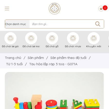
0
Đồ chơi bé gái
Đồ chơi bé trai
Đồ chơi gỗ
Đồ chơi nhựa
Khuyến mãi
Trang chủ
/
Sản phẩm
/
Sản phẩm theo độ tuổi
/
Từ 1-3 tuổi
/
Tàu hỏa lắp ráp 3 toa - G071A