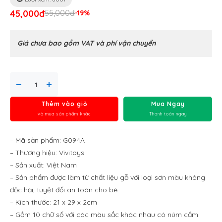
45,000đ
55,000đ
-19%
Giá chưa bao gồm VAT và phí vận chuyển
Thêm vào giỏ
Mua Ngay
và mua sản phẩm khác
Thanh toán ngay
– Mã sản phẩm: G094A
– Thương hiệu: Vivitoys
– Sản xuất: Việt Nam
– Sản phẩm được làm từ chất liệu gỗ với loại sơn màu không
độc hại, tuyệt đối an toàn cho bé.
– Kích thước: 21 x 29 x 2cm
– Gồm 10 chữ số với các màu sắc khác nhau có núm cầm.