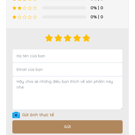
0%
| 0
0%
| 0
Gửi ảnh thực tế
GỬI