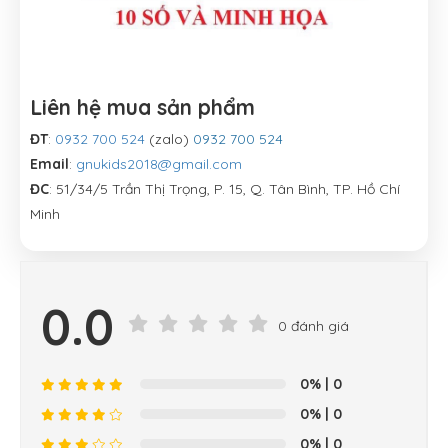
Liên hệ mua sản phẩm
ĐT
:
0932 700 524
(zalo)
0932 700 524
Email
:
gnukids2018@gmail.com
ĐC
: 51/34/5 Trần Thị Trọng, P. 15, Q. Tân Bình, TP. Hồ Chí
Minh
0.0
0 đánh giá
0%
| 0
0%
| 0
0%
| 0