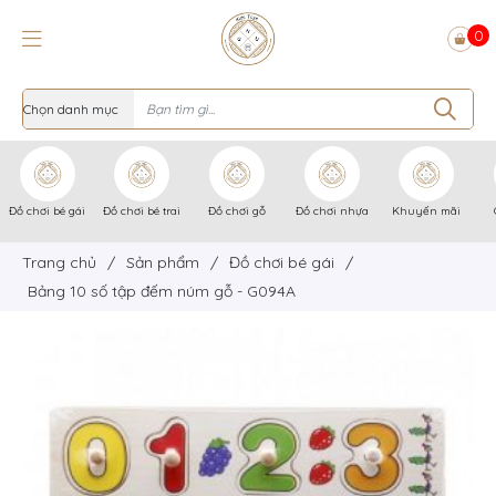
0
Đồ chơi bé gái
Đồ chơi bé trai
Đồ chơi gỗ
Đồ chơi nhựa
Khuyến mãi
Trang chủ
/
Sản phẩm
/
Đồ chơi bé gái
/
Bảng 10 số tập đếm núm gỗ - G094A