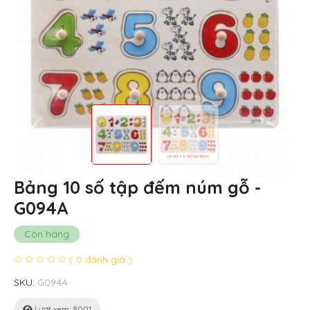
Bảng 10 số tập đếm núm gỗ -
G094A
Còn hàng
( 0 đánh giá )
SKU:
G094A
Lượt xem: 8001