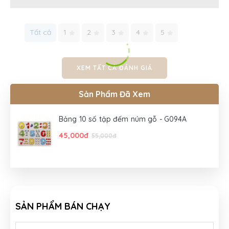
Tất cả
1
2
3
4
5
XEM TẤT CẢ ĐÁNH GIÁ
Sản Phẩm Đã Xem
Bảng 10 số tập đếm núm gỗ - G094A
45,000đ
55,000đ
SẢN PHẨM BÁN CHẠY