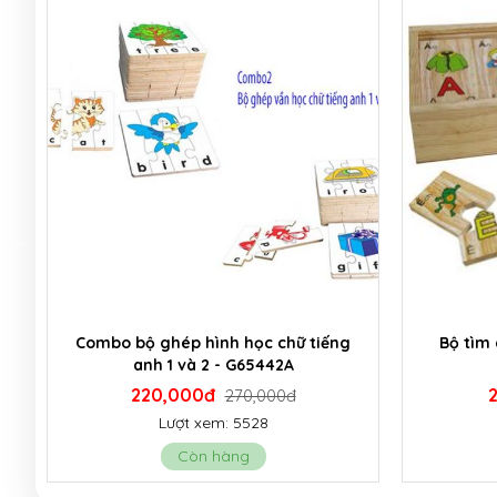
Bộ tìm chữ cái tiếng việt - G62312
Bộ logic c
215,000đ
265,000đ
Lượt xem: 11032
Còn hàng