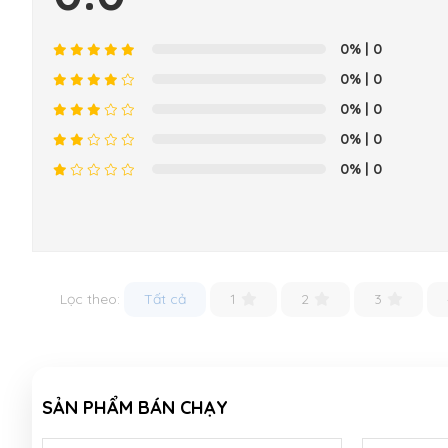
0%
| 0
0%
| 0
0%
| 0
0%
| 0
0%
| 0
Lọc theo:
Tất cả
1
2
3
SẢN PHẨM BÁN CHẠY