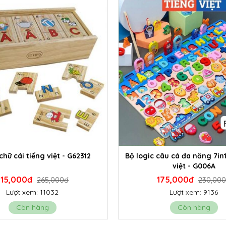
âu cá đa năng 7in1 bản tiếng
Đồng hồ số hình khối mini
việt - G006A
175,000đ
55,000đ
230,000đ
95,000
Lượt xem: 9136
Lượt xem: 7917
Còn hàng
Còn hàng