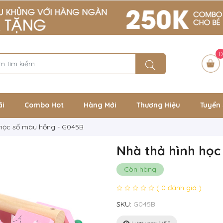
0
ãi
Combo Hot
Hàng Mới
Thương Hiệu
Tuyển 
 học số màu hồng - G045B
Nhà thả hình học
Còn hàng
( 0 đánh giá )
SKU:
G045B