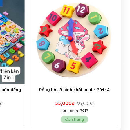
 - G044A
Combo bộ ghép hình học chữ tiếng việt
1 và 2 - G63442A
220,000đ
đ
270,000đ
Lượt xem: 5591
Còn hàng