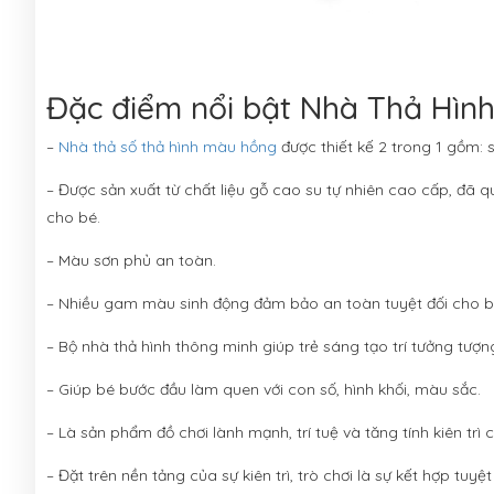
Đặc điểm nổi bật Nhà Thả Hìn
–
Nhà thả số thả hình màu hồng
được thiết kế 2 trong 1 gồm: 
– Được sản xuất từ chất liệu gỗ cao su tự nhiên cao cấp, đã 
cho bé.
– Màu sơn phủ an toàn.
– Nhiều gam màu sinh động đảm bảo an toàn tuyệt đối cho bé
– Bộ nhà thả hình thông minh giúp trẻ sáng tạo trí tưởng tượn
– Giúp bé bước đầu làm quen với con số, hình khối, màu sắc.
– Là sản phẩm đồ chơi lành mạnh, trí tuệ và tăng tính kiên trì 
– Đặt trên nền tảng của sự kiên trì, trò chơi là sự kết hợp tuyệ