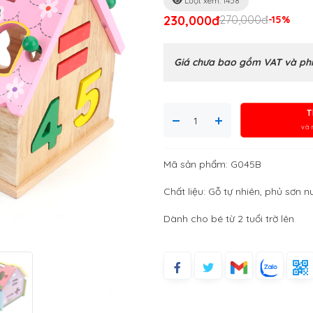
Lượt xem: 1458
230,000đ
270,000đ
-15%
Giá chưa bao gồm VAT và phí
T
và 
Mã sản phẩm: G045B
Chất liệu: Gỗ tự nhiên, phủ sơn 
Dành cho bé từ 2 tuổi trờ lên