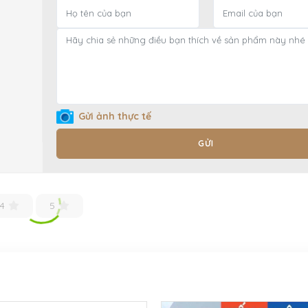
Gửi ảnh thực tế
GỬI
4
5