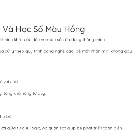
h Và Học Số Màu Hồng
số, hình khối, các dầu và màu sắc đa dạng thông minh
qua xử lý theo quy trình công nghệ cao, bề mặt nhẵn mịn, không gây
 vui chơi.
g, tăng khả năng tư duy.
cho bé.
t vời giữa tư duy logic, óc quan sát giúp bé phát triển toàn diện.