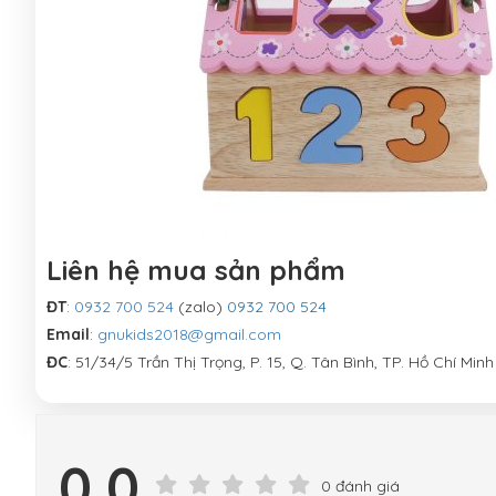
Liên hệ mua sản phẩm
ĐT
:
0932 700 524
(zalo)
0932 700 524
Email
:
gnukids2018@gmail.com
ĐC
: 51/34/5 Trần Thị Trọng, P. 15, Q. Tân Bình, TP. Hồ Chí Minh
0.0
0 đánh giá