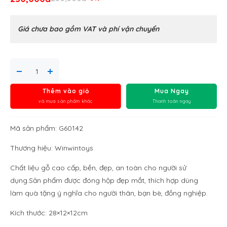
Giá chưa bao gồm VAT và phí vận chuyển
Thêm vào giỏ
Mua Ngay
và mua sản phẩm khác
Thanh toán ngay
Mã sản phẩm: G60142
Thương hiệu: Winwintoys
Chất liệu gỗ cao cấp, bền, đẹp, an toàn cho người sử
dụng.Sản phẩm được đóng hộp đẹp mắt, thích hợp dùng
làm quà tặng ý nghĩa cho người thân, bạn bè, đồng nghiệp.
Kích thước: 28×12×12cm