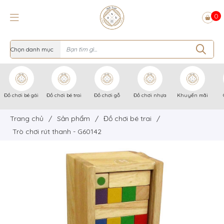
0
Đồ chơi bé gái
Đồ chơi bé trai
Đồ chơi gỗ
Đồ chơi nhựa
Khuyến mãi
Trang chủ
/
Sản phẩm
/
Đồ chơi bé trai
/
Trò chơi rút thanh - G60142