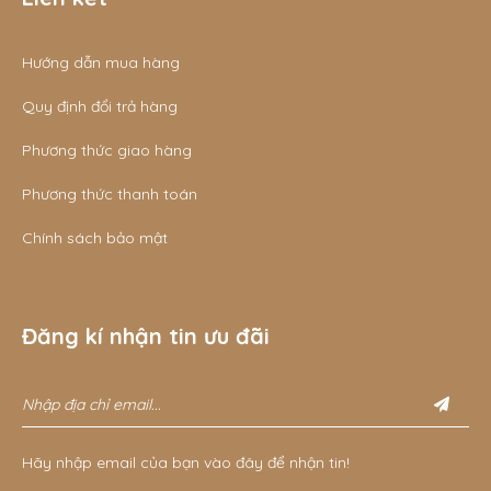
Hướng dẫn mua hàng
Quy định đổi trả hàng
Phương thức giao hàng
Phương thức thanh toán
Chính sách bảo mật
Đăng kí nhận tin ưu đãi
Hãy nhập email của bạn vào đây để nhận tin!