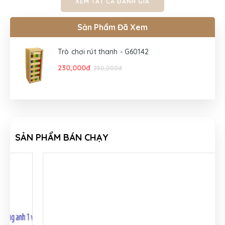
XEM TẤT CẢ ĐÁNH GIÁ
Sản Phẩm Đã Xem
Trò chơi rút thanh - G60142
230,000đ
250,000đ
SẢN PHẨM BÁN CHẠY