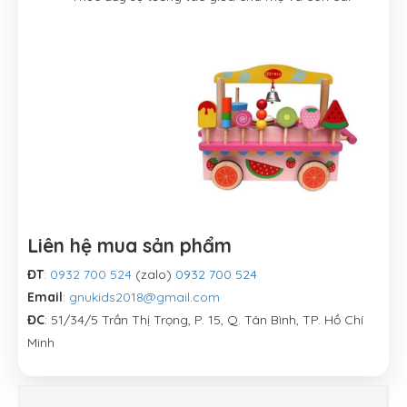
Liên hệ mua sản phẩm
ĐT
:
0932 700 524
(zalo)
0932 700 524
Email
:
gnukids2018@gmail.com
ĐC
: 51/34/5 Trần Thị Trọng, P. 15, Q. Tân Bình, TP. Hồ Chí
Minh