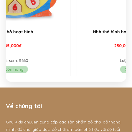
Nhà thả hình học số màu hồng - G045B
230,000đ
270,000đ
Lượt xem: 1452
Còn hàng
Về chúng tôi
Gnu Kids chuyên cung cấp các sản phẩm đồ chơi gỗ thông
minh, đồ chơi giáo dục, đồ chơi an toàn phù hợp với độ tuổi