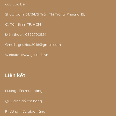
của các bé.
Showroom: 51/34/5 Trần Thị Trọng, Phường 15,
Q. Tân Bình, TP. HCM
Điện thoại :
0932700524
Gmail :
gnukids2018@gmail.com
Website:
www.gnukids.vn
Liên kết
Hướng dẫn mua hàng
Quy định đổi trả hàng
Phương thức giao hàng