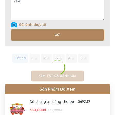
Gửi ảnh thực tế
GỬI
Tất cả
1
2
3
4
5
XEM TẤT CẢ ĐÁNH GIÁ
Sản Phẩm Đã Xem
Đồ chơi gian hàng cho bé - G69232
380,000đ
435,000đ