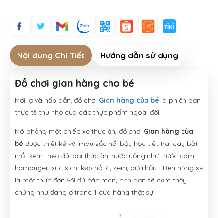
Nội dung Chi Tiết
Hướng dẫn sử dụng
Đồ chơi gian hàng cho bé
Mới lạ và hấp dẫn, đồ chơi
Gian hàng của bé
là phiên bản
thực tế thu nhỏ của các thực phẩm ngoài đời.
Mô phỏng một chiếc xe thức ăn, đồ chơi
Gian
hàng của
bé
được thiết kế với màu sắc nổi bật, họa tiết trái cây bắt
mắt kèm theo đủ loại thức ăn, nước uống như: nước cam,
hambuger, xúc xích, kẹo hồ lô, kem, dưa hấu… Bên hông xe
là một thực đơn với đủ các món, con bạn sẽ cảm thấy
chúng như đang ở trong 1 cửa hàng thật sự.