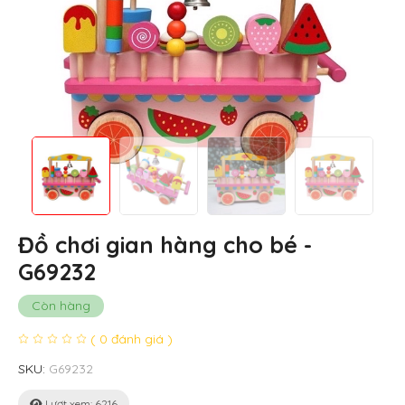
Đồ chơi gian hàng cho bé -
G69232
Còn hàng
( 0 đánh giá )
SKU:
G69232
Lượt xem: 6216