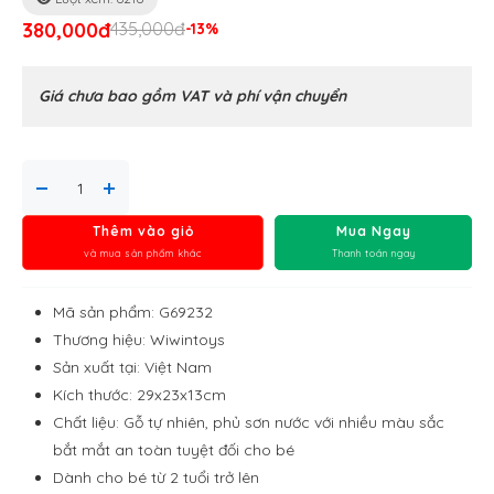
380,000đ
435,000đ
-13%
Giá chưa bao gồm VAT và phí vận chuyển
Thêm vào giỏ
Mua Ngay
và mua sản phẩm khác
Thanh toán ngay
Mã sản phẩm: G69232
Thương hiệu: Wiwintoys
Sản xuất tại: Việt Nam
Kích thước: 29x23x13cm
Chất liệu: Gỗ tự nhiên, phủ sơn nước với nhiều màu sắc
bắt mắt an toàn tuyệt đối cho bé
Dành cho bé từ 2 tuổi trở lên