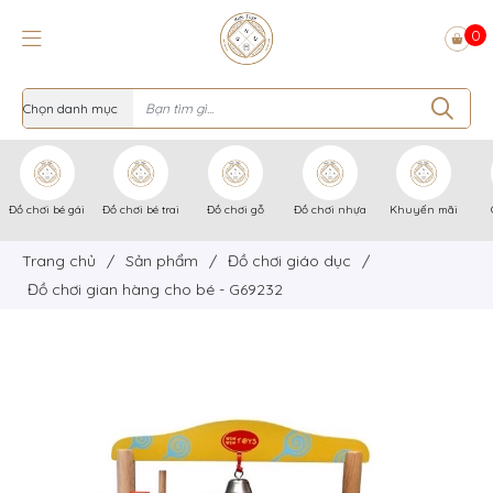
0
Đồ chơi bé gái
Đồ chơi bé trai
Đồ chơi gỗ
Đồ chơi nhựa
Khuyến mãi
Trang chủ
/
Sản phẩm
/
Đồ chơi giáo dục
/
Đồ chơi gian hàng cho bé - G69232