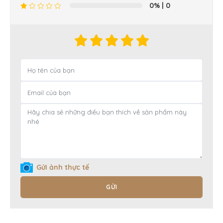
0%
| 0
Gửi ảnh thực tế
GỬI