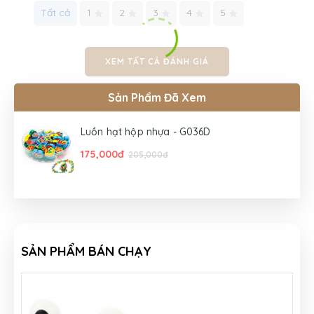
Tất cả
1
2
3
4
5
XEM TẤT CẢ ĐÁNH GIÁ
Sản Phẩm Đã Xem
Luồn hạt hộp nhựa - G036D
175,000đ
205,000đ
SẢN PHẨM BÁN CHẠY