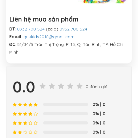
Liên hệ mua sản phẩm
ĐT
:
0932 700 524
(zalo)
0932 700 524
Email
:
gnukids2018@gmail.com
ĐC
: 51/34/5 Trần Thị Trọng, P. 15, Q. Tân Bình, TP. Hồ Chí
Minh
0.0
0 đánh giá
0%
| 0
0%
| 0
0%
| 0
0%
| 0