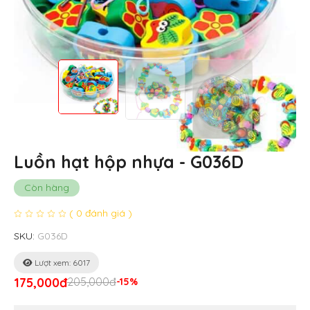
Luồn hạt hộp nhựa - G036D
Còn hàng
( 0 đánh giá )
SKU:
G036D
Lượt xem: 6017
175,000đ
205,000đ
-15%