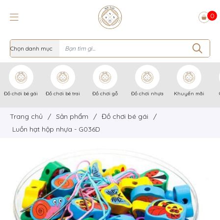
0
Đồ chơi bé gái
Đồ chơi bé trai
Đồ chơi gỗ
Đồ chơi nhựa
Khuyến mãi
Trang chủ
/
Sản phẩm
/
Đồ chơi bé gái
/
Luồn hạt hộp nhựa - G036D