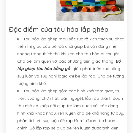
Đặc điểm của tàu hỏa lắp ghép:
Tàu hỏa lắp ghép màu sắc rực rỡ kích thích sự phát
triển thị giác của bé. Đồ chơi giúp bé vận động nhẹ
nhàng trong thích thú khi kéo cho tàu hỏa di chuyển.
Cho bé làm quen với các phương tiện giao thông.
Bộ
lắp ghép tàu hỏa bằng gỗ
giúp phát triển khả năng
suy luận và suy nghĩ logic khi bé lắp ráp. Cho bé tưởng
tượng hình khối.
Tàu hỏa lắp ghép:gồm các hình khối tam giác, trụ
tròn, vuông, chữ nhật, bán nguyệt, lắp ráp thành đoàn
tàu nhờ có khớp nối giúp trẻ làm quen với các dạng
hình khối khác nhau, rèn luyện cho bé khả năng tư duy,
phân tích và suy luận để ráp hình 1 đoàn tàu hoàn
chỉnh. Bộ lắp ráp sẽ giúp bé rèn luyện được tính kiên