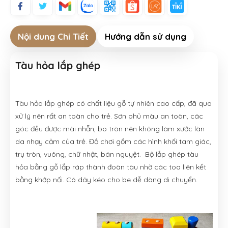
Nội dung Chi Tiết
Hướng dẫn sử dụng
Tàu hỏa lắp ghép
Tàu hỏa lắp ghép có chất liệu gỗ tự nhiên cao cấp, đã qua
xử lý nên rất an toàn cho trẻ. Sơn phủ màu an toàn, các
góc đều được mài nhẵn, bo tròn nên không làm xước làn
da nhạy cảm của trẻ. Đồ chơi gồm các hình khối tam giác,
trụ tròn, vuông, chữ nhật, bán nguyệt. Bộ lắp ghép tàu
hỏa bằng gỗ lắp ráp thành đoàn tàu nhờ các toa liên kết
bằng khớp nối. Có dây kéo cho be dễ dàng di chuyển.