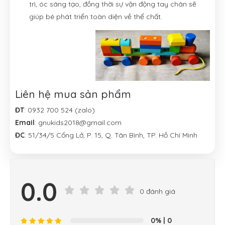
trì, óc sáng tạo, đồng thời sự vận động tay chân sẽ
giúp bé phát triển toàn diện về thể chất.
Liên hệ mua sản phẩm
ĐT
: 0932 700 524 (zalo)
Email
: gnukids2018@gmail.com
ĐC
: 51/34/5 Cống Lở, P. 15, Q. Tân Bình, TP. Hồ Chí Minh
0.0
0 đánh giá
0%
| 0