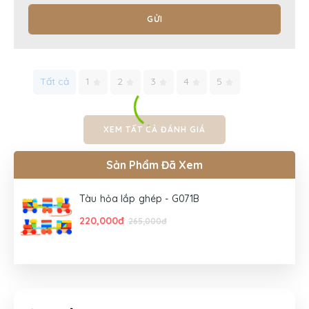
GỬI
Tất cả
1
2
3
4
5
XEM TẤT CẢ ĐÁNH GIÁ
Sản Phẩm Đã Xem
Tàu hỏa lắp ghép - G071B
220,000đ
265,000đ