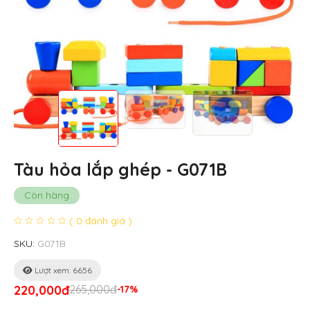
Tàu hỏa lắp ghép - G071B
Còn hàng
( 0 đánh giá )
SKU:
G071B
Lượt xem: 6656
220,000đ
265,000đ
-17%