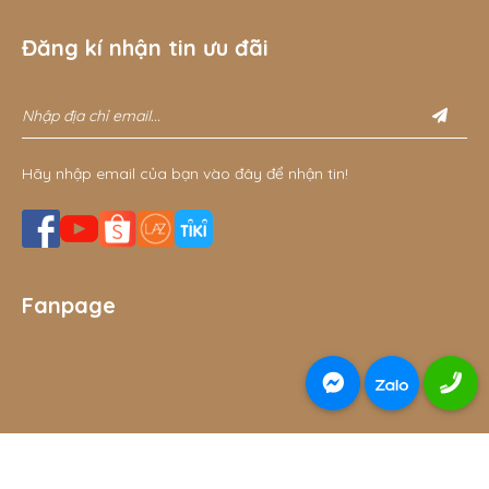
Đăng kí nhận tin ưu đãi
Hãy nhập email của bạn vào đây để nhận tin!
Fanpage
© 2026 Đồ chơi gỗ thông minh cho bé Gnu Kids - đồ chơi
THÊM VÀO GIỎ
MUA NGAY
bằng gỗ - Thiết kế bởi sikido.vn