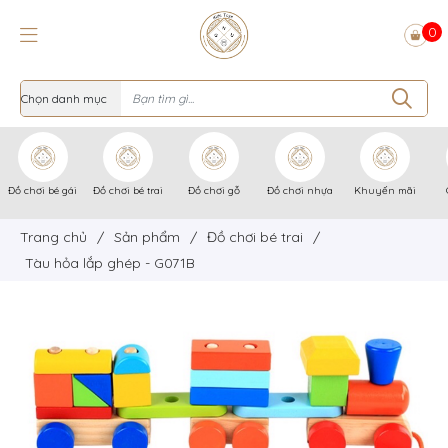
0
Đồ chơi bé gái
Đồ chơi bé trai
Đồ chơi gỗ
Đồ chơi nhựa
Khuyến mãi
Trang chủ
/
Sản phẩm
/
Đồ chơi bé trai
/
Tàu hỏa lắp ghép - G071B