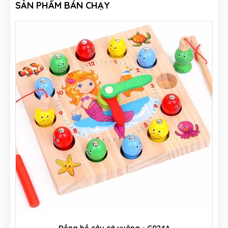
SẢN PHẨM BÁN CHẠY
Hộp đập bóng thả hình - G051